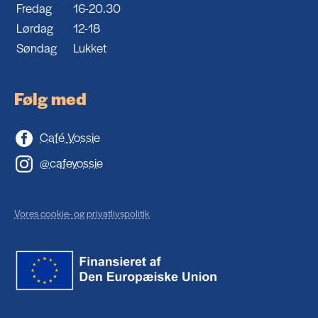
Fredag
16-20.30
Lørdag
12-18
Søndag
Lukket
Følg med
Café Vossie
@cafevossie
Vores cookie- og privatlivspolitik