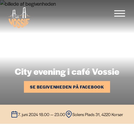
Forside
Menu
City evening i café Vossie
Begivenheder
SE BEGIVENHEDEN PÅ FACEBOOK
Cafévogn
7. juni 2024 18.00 — 23.00
Solens Plads 31, 4220 Korsør
Galleri