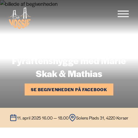
Forside
Fyraftenshygge med Marie
Menu
Skak & Mathias
Begivenheder
SE BEGIVENHEDEN PÅ FACEBOOK
Cafévogn
11. april 2025 16.00 — 18.00
Solens Plads 31, 4220 Korsør
Galleri