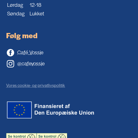
Lørdag
12-18
Søndag
Lukket
Følg med
Café Vossie
@cafevossie
Vores cookie- og privatlivspolitik