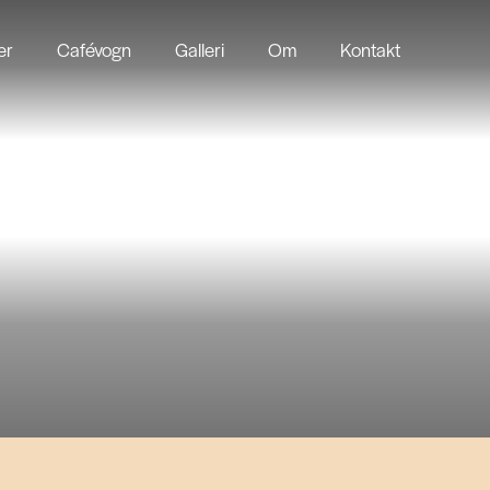
er
Cafévogn
Galleri
Om
Kontakt