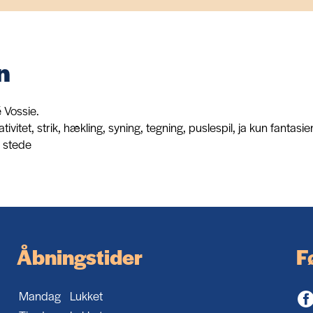
n
é Vossie.
ativitet, strik, hækling, syning, tegning, puslespil, ja kun fantas
l stede
Åbningstider
F
Mandag
Lukket