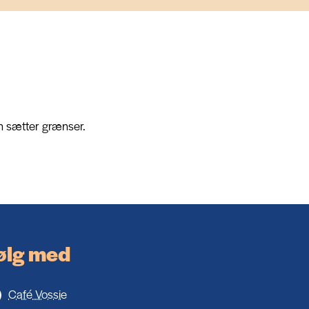
ien sætter grænser.
ølg med
Café Vossie