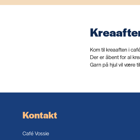
Kreaafte
Kom til kreaaften i caf
Der er åbent for al kre
Garn på hjul vil være ti
Kontakt
Café Vossie