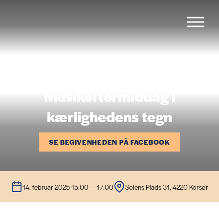
Forside
Musikeftermiddag i
Menu
kærlighedens tegn
Begivenheder
SE BEGIVENHEDEN PÅ FACEBOOK
Cafévogn
14. februar 2025 15.00 — 17.00
Solens Plads 31, 4220 Korsør
Galleri