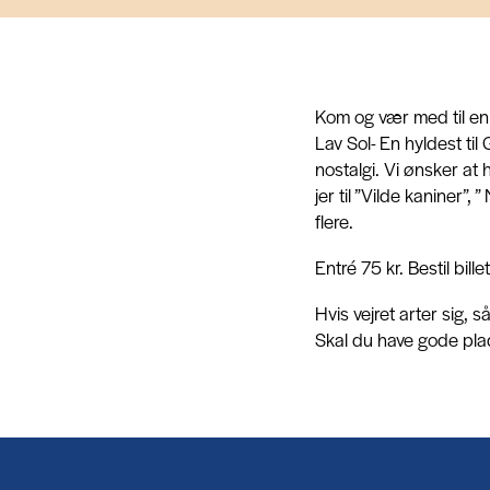
Kom og vær med til en
Lav Sol- En hyldest ti
nostalgi. Vi ønsker a
jer til ”Vilde kaniner”
flere.
Entré 75 kr. Bestil bi
Hvis vejret arter sig, 
Skal du have gode plad