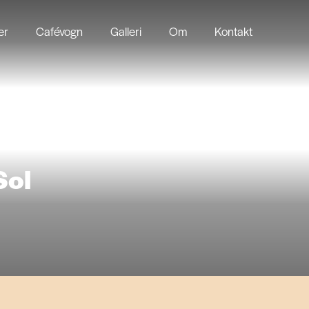
er
Cafévogn
Galleri
Om
Kontakt
Sol