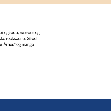
 spilleglæde, nærvær og
nske rockscene. Glæd
 over Århus” og mange