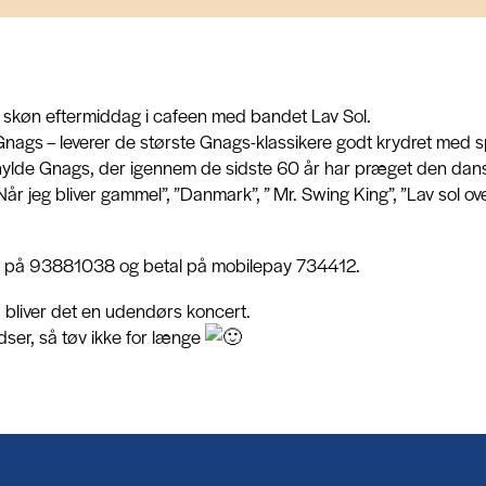
 skøn eftermiddag i cafeen med bandet Lav Sol.
l Gnags – leverer de største Gnags-klassikere godt krydret med
t hylde Gnags, der igennem de sidste 60 år har præget den da
, ” Når jeg bliver gammel”, ”Danmark”, ” Mr. Swing King”, ”Lav sol
llet på 93881038 og betal på mobilepay 734412.
så bliver det en udendørs koncert.
ser, så tøv ikke for længe