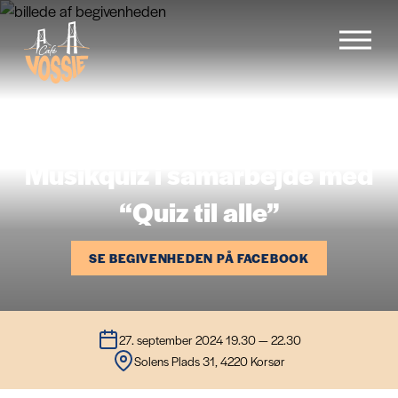
Forside
Musikquiz i samarbejde med
Menu
“Quiz til alle”
Begivenheder
SE BEGIVENHEDEN PÅ FACEBOOK
Cafévogn
27. september 2024 19.30 — 22.30
Solens Plads 31, 4220 Korsør
Galleri