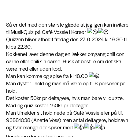
Om
Så er det med den største glæde at jeg igen kan invitere
til MusikQuiz på Café Vossie i Korsør
Quizzen bliver afholdt fredag den 27-9-2024 kl 19.30 til
Kontakt
kl ca 22.30.
Køkkenet laver denne dag en lækker omgang chili con
carne eller chili sin carne. Husk at bestille om det skal
være med eller uden kød.
Man kan komme og spise fra kl 18.00
Man dyster i hold og man må være op til 6 personer pr
hold.
Det koster 50kr pr deltagere, hvis man bare vil quizze.
Mad og quiz koster 150kr pr deltager.
Man tilmelder sit hold nede på Café Vossie eller på tlf.
93881038 (Anette Voss) men antal deltagere, holdnavn
og hvor mange der spiser med
Runderne der skal quizzes i er: