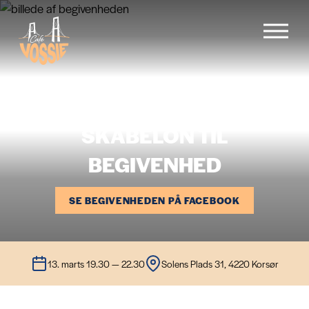
Forside
SKABELON TIL
Menu
BEGIVENHED
Begivenheder
SE BEGIVENHEDEN PÅ FACEBOOK
Cafévogn
13. marts 19.30 — 22.30
Solens Plads 31, 4220 Korsør
Galleri