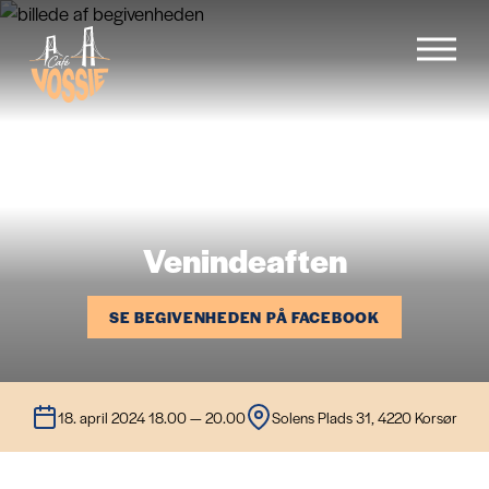
Forside
Menu
Venindeaften
Begivenheder
SE BEGIVENHEDEN PÅ FACEBOOK
Cafévogn
18. april 2024 18.00 — 20.00
Solens Plads 31, 4220 Korsør
Galleri